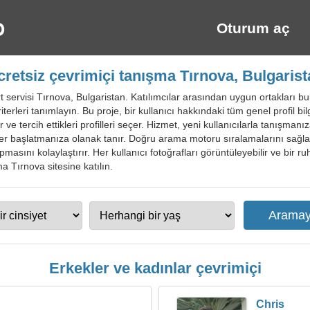
Oturum aç
cretsiz çevrimiçi tanışma Tırnova, Bulgarist
 servisi Tırnova, Bulgaristan. Katılımcılar arasından uygun ortakları bu
riterleri tanımlayın. Bu proje, bir kullanıcı hakkındaki tüm genel profil bilg
r ve tercih ettikleri profilleri seçer. Hizmet, yeni kullanıcılarla tanışma
tler başlatmanıza olanak tanır. Doğru arama motoru sıralamalarını sağla
asını kolaylaştırır. Her kullanıcı fotoğrafları görüntüleyebilir ve bir ruh 
ma Tırnova sitesine katılın.
Erkekler ve kadınlar çevrimiçi
Chris