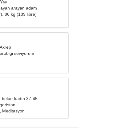
 Yay
 bayan arayan adam
), 86 kg (189 libre)
 Akrep
aerobiği seviyorum
k
 bekar kadın 37-45
garistan
ı, Meditasyon