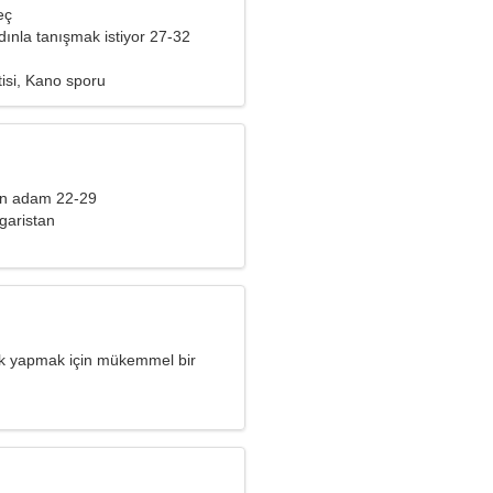
eç
ınla tanışmak istiyor 27-32
isi, Kano sporu
an adam 22-29
garistan
yak yapmak için mükemmel bir
acım var