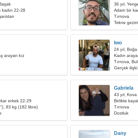
 Başak
36 yıl, Yeng
 kadın 22-28
Adam bir kad
garistan
Tırnova
Tekne gezint
Iwo
24 yıl, Boğa
ş arayan kız
Kadın aray
Tırnova, Bul
Gerçek ilişki
Gabriela
43 yıl, Kova
kar erkek 22-29
Birlikte ka
), 83 kg (182 libre)
adama ihtiy
Tırnova
e
Dostluk
Dany