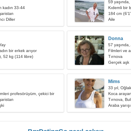
59 yaşında,
an kadın 33-44
Kıdemli bir
garistan
184 cm (6'1"
cı Diller
Aile
Donna
Yay
57 yaşında,
adın bir erkek arıyor
Filmleri ve 
, 52 kg (114 libre)
Tırnova
Gerçek aşk
Mims
33 yıl, Oğla
mleri profesörüyüm, çekici bir
Koca arayan
acım var
garistan
Tırnova, Bul
şki
Araba yarış