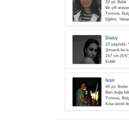
32 yıl, Balık
Bir çift aray
Tırnova, Bul
Eğitim, Yaban
Daisy
22 yaşında, 
Şımarık bir k
167 cm (5'6")
Evlilik
Ivan
45 yıl, İkizler
Ben doğa bili
kadına ihtiy
Tırnova, Bul
Kısa süreli ili