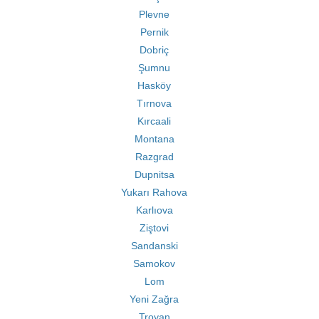
Plevne
Pernik
Dobriç
Şumnu
Hasköy
Tırnova
Kırcaali
Montana
Razgrad
Dupnitsa
Yukarı Rahova
Karlıova
Ziştovi
Sandanski
Samokov
Lom
Yeni Zağra
Troyan