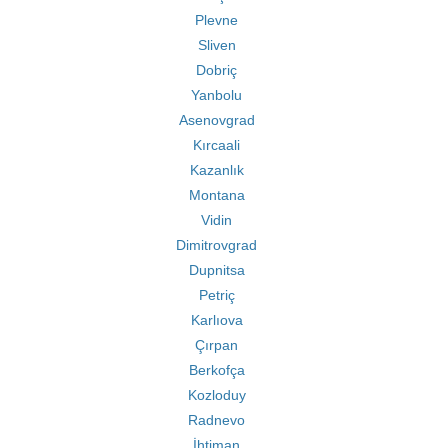
Plevne
Sliven
Dobriç
Yanbolu
Asenovgrad
Kırcaali
Kazanlık
Montana
Vidin
Dimitrovgrad
Dupnitsa
Petriç
Karlıova
Çırpan
Berkofça
Kozloduy
Radnevo
İhtiman