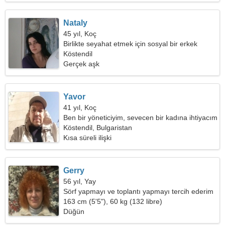
Nataly
45 yıl, Koç
Birlikte seyahat etmek için sosyal bir erkek
arıyorum
Köstendil
Gerçek aşk
Yavor
41 yıl, Koç
Ben bir yöneticiyim, sevecen bir kadına ihtiyacım
var
Köstendil, Bulgaristan
Kısa süreli ilişki
Gerry
56 yıl, Yay
Sörf yapmayı ve toplantı yapmayı tercih ederim
163 cm (5'5"), 60 kg (132 libre)
Düğün