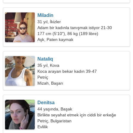
Miladin
31 yıl, İkizler
Adam bir kadınla tanışmak istiyor 21-30
177 cm (5'10"), 86 kg (189 libre)
Aşk, Paten kaymak
Nataliq
35 yıl, Kova
Koca arayan bekar kadın 39-47
Petriç
Mizah, Başarı
Denitsa
44 yaşında, Başak
Birlikte seyahat etmek için ciddi bir erkeğe
ihtiyacım var
Petriç, Bulgaristan
Evlilik