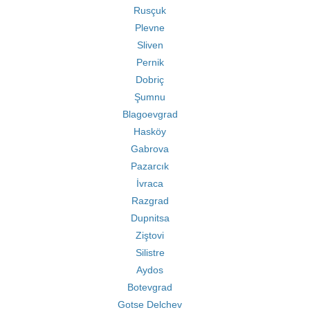
Rusçuk
Plevne
Sliven
Pernik
Dobriç
Şumnu
Blagoevgrad
Hasköy
Gabrova
Pazarcık
İvraca
Razgrad
Dupnitsa
Ziştovi
Silistre
Aydos
Botevgrad
Gotse Delchev