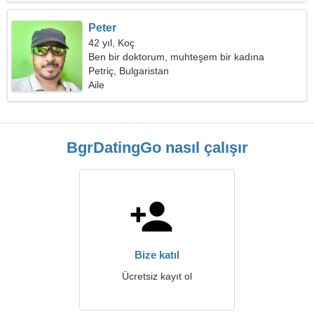
Peter
42 yıl, Koç
Ben bir doktorum, muhteşem bir kadına
ihtiyacım var
Petriç, Bulgaristan
Aile
BgrDatingGo nasıl çalışır
Bize katıl
Ücretsiz kayıt ol